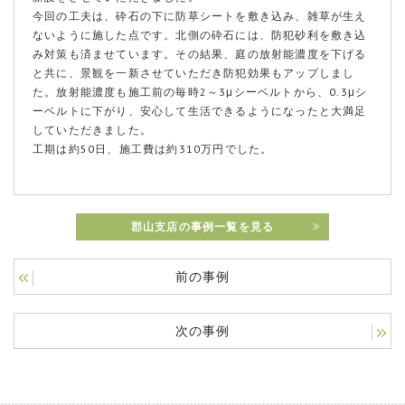
今回の工夫は、砕石の下に防草シートを敷き込み、雑草が生え
ないように施した点です。北側の砕石には、防犯砂利を敷き込
み対策も済ませています。その結果、庭の放射能濃度を下げる
と共に、景観を一新させていただき防犯効果もアップしまし
た。放射能濃度も施工前の毎時2～3μシーベルトから、0.3μシ
ーベルトに下がり、安心して生活できるようになったと大満足
していただきました。
工期は約50日、施工費は約310万円でした。
郡山支店の事例一覧を見る
前の事例
次の事例