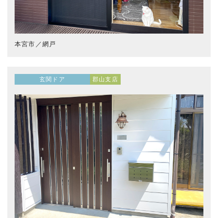
本宮市／網戸
玄関ドア
郡山支店