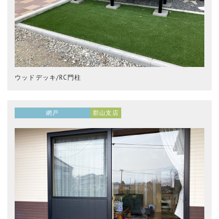
ウッドデッキ/RC門柱
網戸
郡山支店