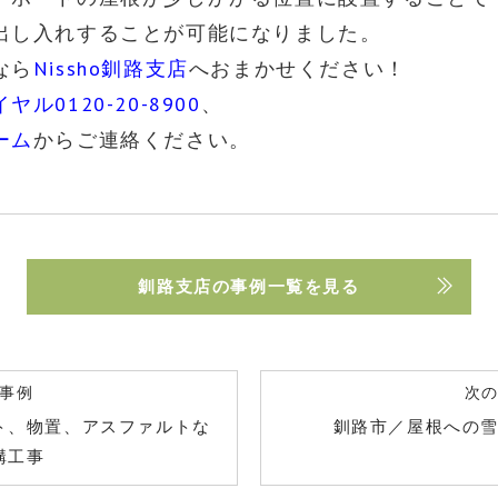
出し入れすることが可能になりました。
なら
Nissho釧路支店
へおまかせください！
ル0120-20-8900
、
ーム
からご連絡ください。
釧路支店の事例一覧を見る
事例
次
ト、物置、アスファルトな
釧路市／屋根への
構工事