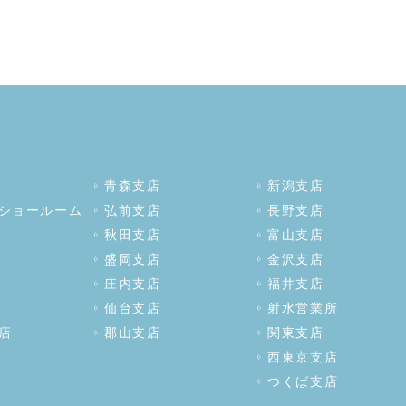
青森支店
新潟支店
ショールーム
弘前支店
長野支店
秋田支店
富山支店
盛岡支店
金沢支店
庄内支店
福井支店
仙台支店
射水営業所
店
郡山支店
関東支店
西東京支店
つくば支店