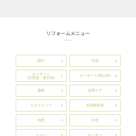
リフォームメニュー
網戸
外壁
カーポート
カーポート(西日本)
(北海道・東日本)
屋根
玄関ドア
エクステリア
玄関風除室
内窓
外窓
トイレ
キッチン