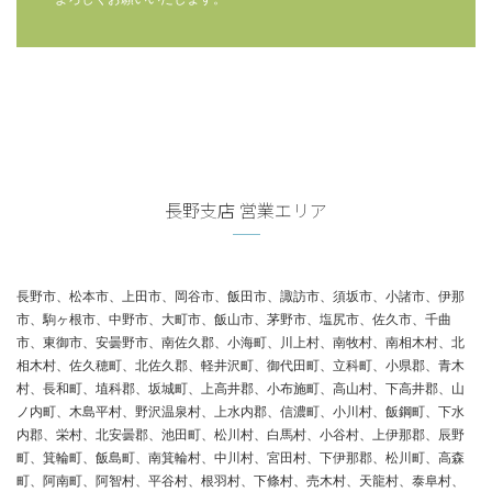
長野支店 営業エリア
長野市、松本市、上田市、岡谷市、飯田市、諏訪市、須坂市、小諸市、伊那
市、駒ヶ根市、中野市、大町市、飯山市、茅野市、塩尻市、佐久市、千曲
市、東御市、安曇野市、南佐久郡、小海町、川上村、南牧村、南相木村、北
相木村、佐久穂町、北佐久郡、軽井沢町、御代田町、立科町、小県郡、青木
村、長和町、埴科郡、坂城町、上高井郡、小布施町、高山村、下高井郡、山
ノ内町、木島平村、野沢温泉村、上水内郡、信濃町、小川村、飯鋼町、下水
内郡、栄村、北安曇郡、池田町、松川村、白馬村、小谷村、上伊那郡、辰野
町、箕輪町、飯島町、南箕輪村、中川村、宮田村、下伊那郡、松川町、高森
町、阿南町、阿智村、平谷村、根羽村、下條村、売木村、天龍村、泰阜村、