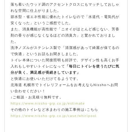
落ち着いたウッド調のアクセントクロスにもマッチしておしゃ
れな空間に仕上がりました。
節水型・省エネ性能に優れたトイレなので「水道代・電気代が
安くなった」というご感想でした。
また、消臭機能が高性能で「ニオイがほとんど感じない、芳香
剤の香りが感じなくなるほどの消臭力」と驚かれておりまし
た。
洗浄ノズルがステンレス製で「清潔感があって綺麗が保てるの
で快適」というお話もお聞きしました。
トイレ本体についた間接照明も好評で、デザイン性も高くお手
入れもしやすいトイレになって
「毎日にトイレを使うたびに気
分が良く、満足感が長続きしています」
と快適にお使いいただけてるようです。
北海道 札幌市でトイレリフォームをお考えならNisshoへお問
い合わせください！
↓ご相談・お見積り無料です。
https://www.nissho-grp.co.jp/estimate
その他のトイレなど水まわりの施工事例は↓こちら
https://www.nissho-grp.co.jp/case/whirlpool