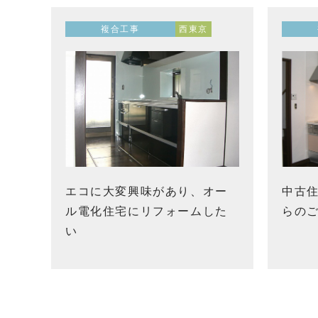
複合工事
西東京
エコに大変興味があり、オー
中古
ル電化住宅にリフォームした
らの
い