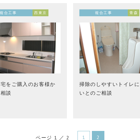
複合工事
西東京
複合工事
青森
住宅をご購入のお客様か
掃除のしやすいトイレに
ご相談
いとのご相談
1
2
ページ 1 ／ 2