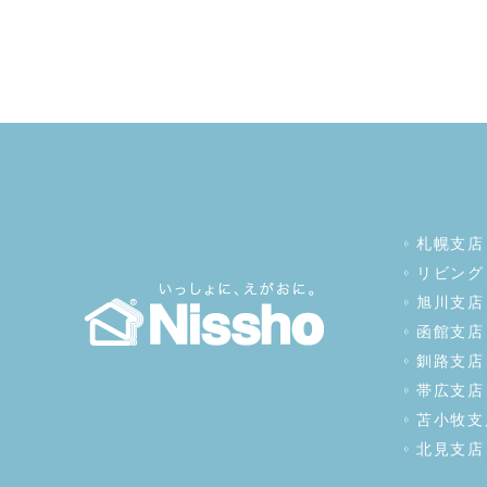
札幌支店
リビング
旭川支店
函館支店
釧路支店
帯広支店
苫小牧支
北見支店