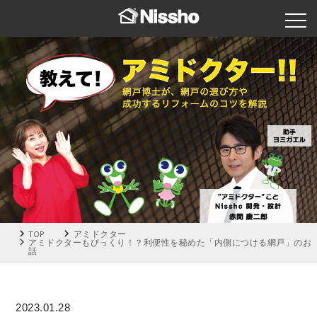
TOP
アミドクター
アミドクターもびっくり！？利便性を秘めた「内側につける網戸」のお
話
2023.01.28