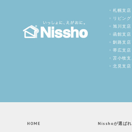
札幌支店
リビング
旭川支店
函館支店
釧路支店
帯広支店
苫小牧支
北見支店
HOME
Nisshoが選ば