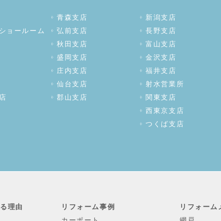
青森支店
新潟支店
ショールーム
弘前支店
長野支店
秋田支店
富山支店
盛岡支店
金沢支店
庄内支店
福井支店
仙台支店
射水営業所
店
郡山支店
関東支店
西東京支店
つくば支店
れる理由
リフォーム事例
リフォーム
カーポート
網戸