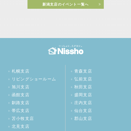
新潟支店のイベント一覧へ
札幌支店
青森支店
リビングショールーム
弘前支店
旭川支店
秋田支店
函館支店
盛岡支店
釧路支店
庄内支店
帯広支店
仙台支店
苫小牧支店
郡山支店
北見支店