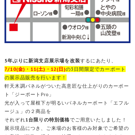
5年ぶりに新潟支店展示場を改装
するにあたり、
7/10
(金)・11(土)・12(日)
の3日間限定でカーポート
の展示品販売を行います！
軒天木調パネルがついた高意匠な仕上がりのカーポー
ト「ジーポートPro」
光が入って屋根下が明るいパネルカーポート「エフル
ージュ」
の２商品を
それぞれ
1台限りの特別価格
でご用意いたしました！
展示現品につき、ご来場のお客様のみ対象でご希望の