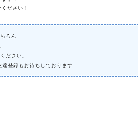
せください！
もちろん
、
用ください。
友達登録もお待ちしております