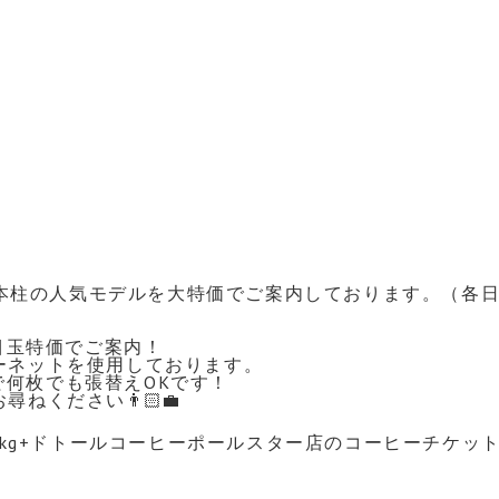
4本柱の人気モデルを大特価でご案内しております。（各日
目玉特価でご案内！
バーネットを使用しております。
で何枚でも張替えOKです！
ねください👨🏻‍💼
1kg+ドトールコーヒーポールスター店のコーヒーチケッ