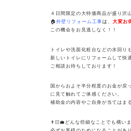
４日間限定の大特価商品が盛り沢
🏠
外壁リフォーム工事
は
、
大変お
この機会をお見逃しなく！！
トイレや洗面化粧台などの水回り
新しいトイレにリフォームして快
ご相談お待ちしております！
国からおよそ半分程度のお金が戻っ
に見て触れてご体感ください。
補助金の内容やご自身が当てはま
👨🏻‍💼どんな些細なことでも構い
必ずお客様のためになることがあ