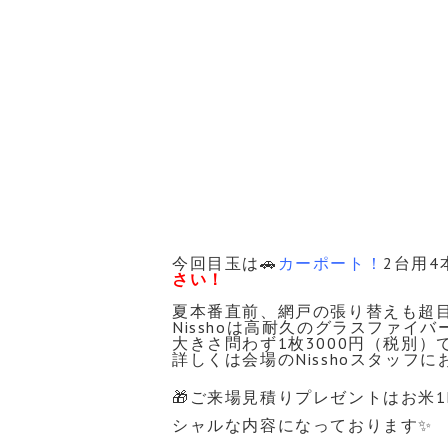
今回目玉は🚗
カーポート！
2台用
さい！
夏本番直前、網戸の張り替えも超
Nisshoは高耐久のグラスファイ
大きさ問わず1枚3000円（税別）
詳しくは会場のNisshoスタッフにお尋
🎁ご来場見積りプレゼントはお米
シャルな内容になっております✨