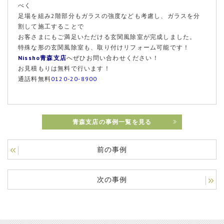
べく
足場を組み2階部分もガラスの強度なども考慮し、ガラスを分
割して施工することで
お客さまにもご満足いただける玄関風除室が完成しました。
特殊な形の玄関風除室も、取り付けリフォーム可能です！
Nissho青森支店
へぜひお問い合わせください！
お見積もりは無料で行います！
通話料無料
0120-20-8900
青森支店の事例一覧を見る
前の事例
次の事例