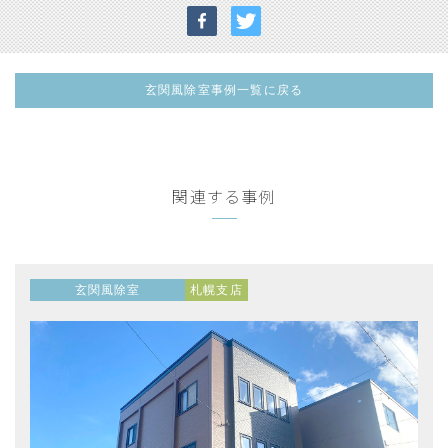
玄関風除室事例一覧に戻る
関連する事例
玄関風除室
札幌支店