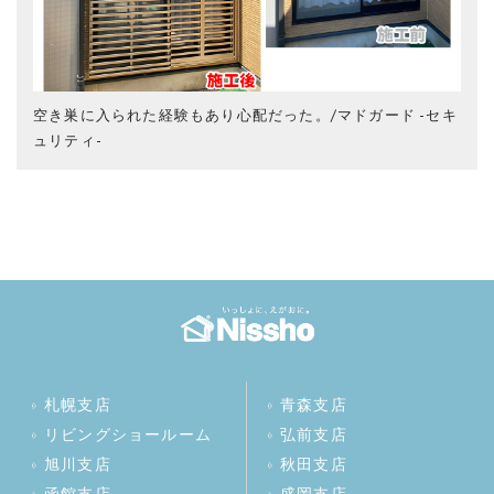
空き巣に入られた経験もあり心配だった。/マドガード -セキ
ュリティ-
札幌支店
青森支店
リビングショールーム
弘前支店
旭川支店
秋田支店