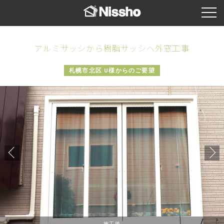
アルミサッシから樹脂サッシへ外窓工事
札幌市北区 U様からのご要望
施工後