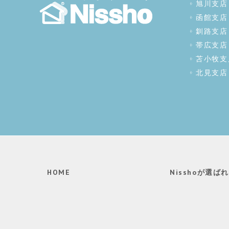
旭川支店
函館支店
釧路支店
帯広支店
苫小牧支
北見支店
HOME
Nisshoが選ば