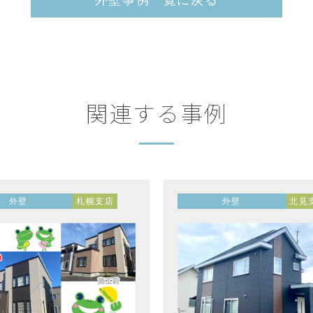
関連する事例
外壁
札幌支店
外壁
北見