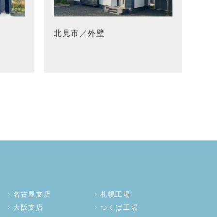
北見市／外壁
名古屋支店
札幌工場
大阪支店
つくば工場