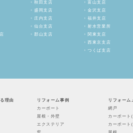
秋田支店
富山支店
盛岡支店
金沢支店
庄内支店
福井支店
仙台支店
射水営業所
店
郡山支店
関東支店
西東京支店
つくば支店
れる理由
リフォーム事例
リフォーム
カーポート
網戸
屋根・外壁
カーポート
エクステリア
カーポート(
窓
屋根