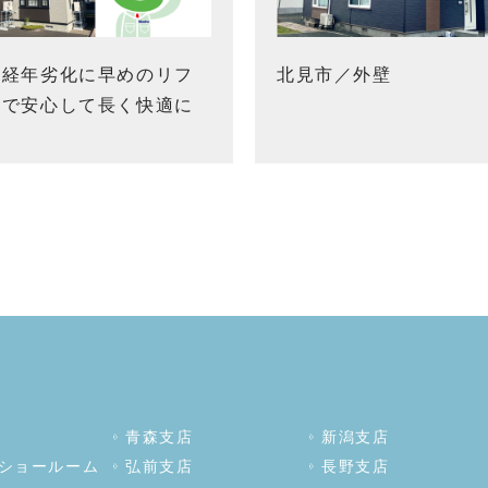
の経年劣化に早めのリフ
北見市／外壁
ムで安心して長く快適に
青森支店
新潟支店
ショールーム
弘前支店
長野支店