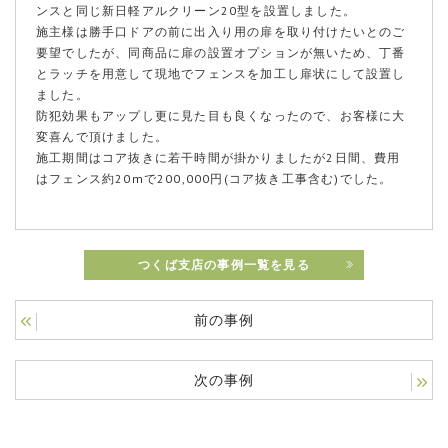
ンスと同じ新日軽アルクリーン20型を設置しました。
施主様は勝手口ドアの前に出入り用の扉を取り付けたいとのご
要望でしたが、同商品に扉の設置オプションが無いため、丁番
とラッチを用意して現地でフェンスを加工し扉状にして設置し
ました。
防犯効果もアップし更に見た目も良くなったので、お客様に大
変喜んで頂けました。
施工期間はコア抜きに若干時間が掛かりましたが2日間、費用
はフェンス約20mで200,000円(コア抜き工事含む)でした。
つくば支店の事例一覧を見る
前の事例
次の事例