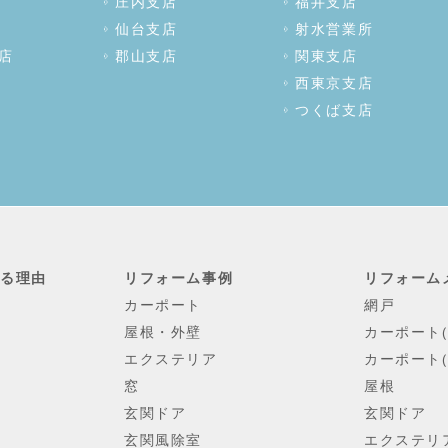
庄内支店
福井支店
仙台支店
射水営業所
店
郡山支店
関東支店
西東京支店
つくば支店
れる理由
リフォーム事例
リフォーム
カーポート
網戸
屋根・外壁
カーポート
エクステリア
カーポート(
窓
屋根
玄関ドア
玄関ドア
玄関風除室
エクステリ