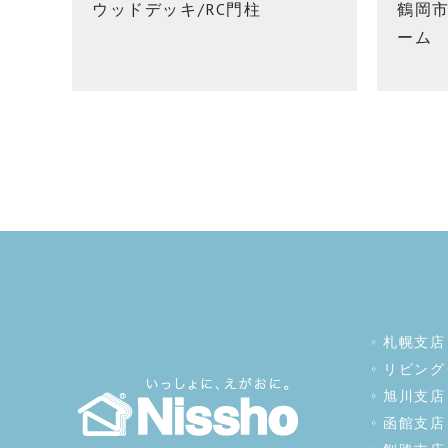
ウッドデッキ/RC門柱
鶴岡
ーム
札幌支店
リビング
旭川支店
函館支店