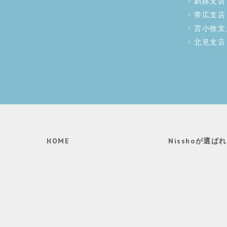
釧路支店
帯広支店
苫小牧支
北見支店
HOME
Nisshoが選ば