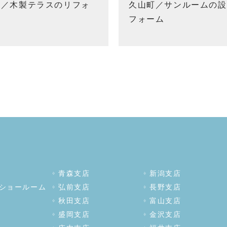
市／木製テラスのリフォ
久山町／サンルームの設
フォーム
青森支店
新潟支店
ショールーム
弘前支店
長野支店
秋田支店
富山支店
盛岡支店
金沢支店