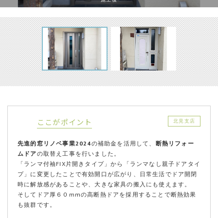
ここがポイント
北見支店
先進的窓リノベ事業
2024
の補助金を活用して、
断熱リフォー
ムドア
の取替え工事を行いました。
「ランマ付袖FIX片開きタイプ」から「ランマなし親子ドアタイ
プ」に変更したことで有効開口が広がり、日常生活でドア開閉
時に解放感があることや、大きな家具の搬入にも使えます。
そしてドア厚６０mmの高断熱ドアを採用することで断熱効果
も抜群です。