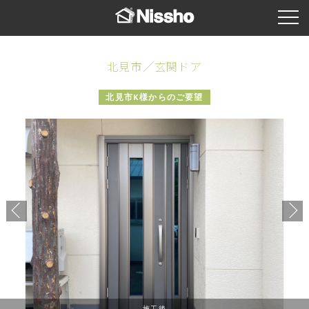
北見市／玄関ドア
北見市K様からのご要望
施工後