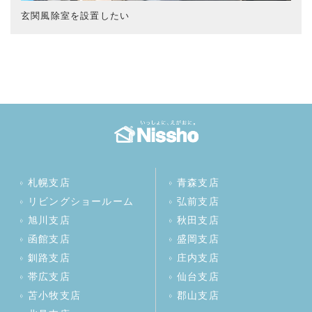
玄関風除室を設置したい
札幌支店
青森支店
リビングショールーム
弘前支店
旭川支店
秋田支店
函館支店
盛岡支店
釧路支店
庄内支店
帯広支店
仙台支店
苫小牧支店
郡山支店