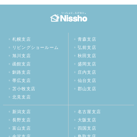
札幌支店
青森支店
リビングショールーム
弘前支店
旭川支店
秋田支店
函館支店
盛岡支店
釧路支店
庄内支店
帯広支店
仙台支店
苫小牧支店
郡山支店
北見支店
新潟支店
名古屋支店
長野支店
大阪支店
富山支店
四国支店
金沢支店
鳥取支店