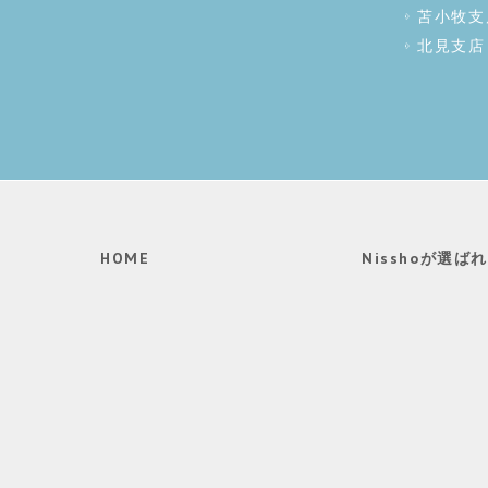
苫小牧支
北見支店
HOME
Nisshoが選ば