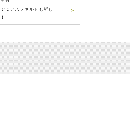
の事例
いでにアスファルトも新し
く！