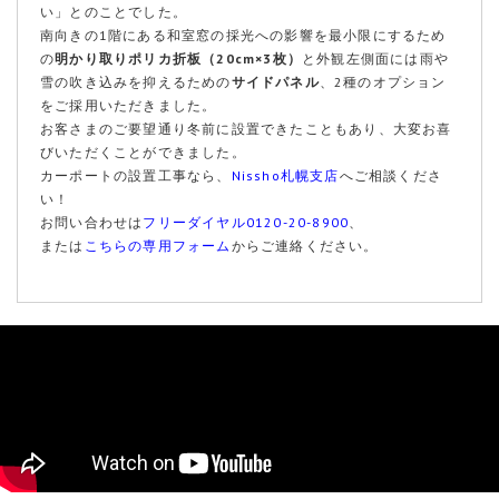
い」とのことでした。
南向きの1階にある和室窓の採光への影響を最小限にするため
の
明かり取りポリカ折板（20cm×3枚）
と外観左側面には雨や
雪の吹き込みを抑えるための
サイドパネル
、2種のオプション
をご採用いただきました。
お客さまのご要望通り冬前に設置できたこともあり、大変お喜
びいただくことができました。
カーポートの設置工事なら、
Nissho札幌支店
へご相談くださ
い！
お問い合わせは
フリーダイヤル0120-20-8900
、
または
こちらの専用フォーム
からご連絡ください。