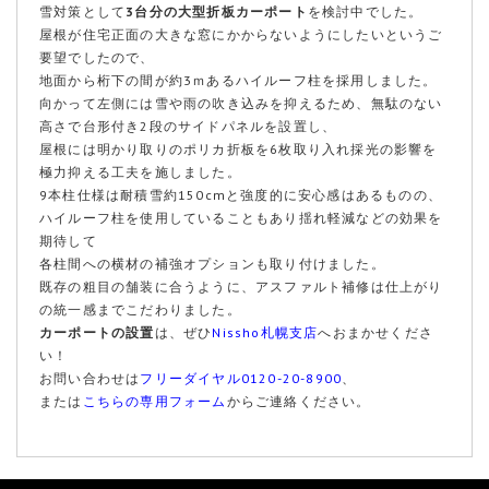
雪対策として
3台分の大型折板カーポート
を検討中でした。
屋根が住宅正面の大きな窓にかからないようにしたいというご
要望でしたので、
地面から桁下の間が約3ｍあるハイルーフ柱を採用しました。
向かって左側には雪や雨の吹き込みを抑えるため、無駄のない
高さで台形付き2段のサイドパネルを設置し、
屋根には明かり取りのポリカ折板を6枚取り入れ採光の影響を
極力抑える工夫を施しました。
9本柱仕様は耐積雪約150cmと強度的に安心感はあるものの、
ハイルーフ柱を使用していることもあり揺れ軽減などの効果を
期待して
各柱間への横材の補強オプションも取り付けました。
既存の粗目の舗装に合うように、アスファルト補修は仕上がり
の統一感までこだわりました。
カーポートの設置
は、ぜひ
Nissho札幌支店
へおまかせくださ
い！
お問い合わせは
フリーダイヤル0120-20-8900
、
または
こちらの専用フォーム
からご連絡ください。