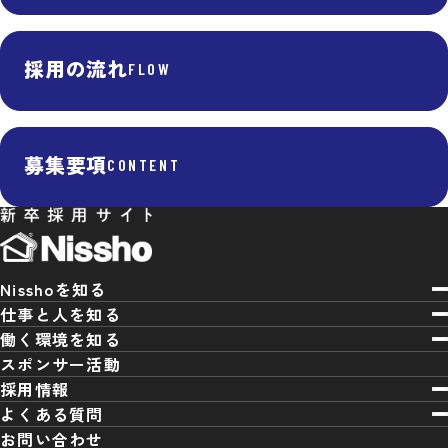
採用の流れ
FLOW
募集要項
CONTENT
Nisshoを知る
Nisshoとは
仕事と人を知る
職種紹介
働く環境を知る
データで知るNissho
福利厚生・制度
スポンサー活動
先輩の声
会社概要
採用情報
働き方改革
次世代リーダーTALK
採用の流れ
よくある質問
拠点情報
制度利用者の声
企業サイト
お問い合わせ
女性社員TALK
募集要項