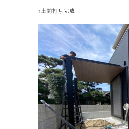
↑土間打ち完成