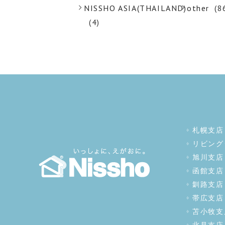
NISSHO ASIA(THAILAND)
other
(8
(4)
札幌支店
リビング
旭川支店
函館支店
釧路支店
帯広支店
苫小牧支