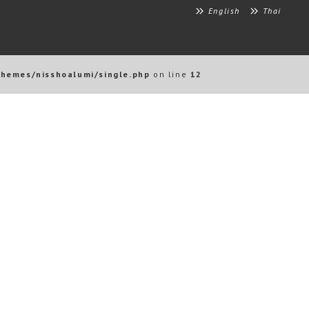
English
Thai
themes/nisshoalumi/single.php
on line
12