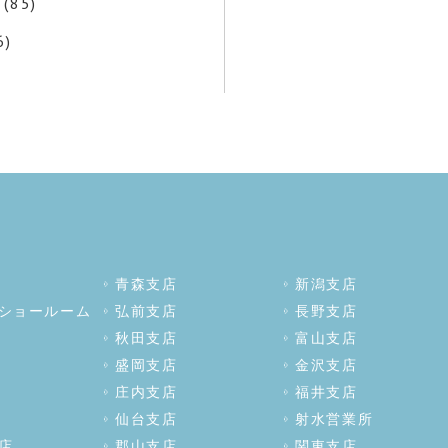
(85)
6)
青森支店
新潟支店
ショールーム
弘前支店
長野支店
秋田支店
富山支店
盛岡支店
金沢支店
庄内支店
福井支店
仙台支店
射水営業所
店
郡山支店
関東支店