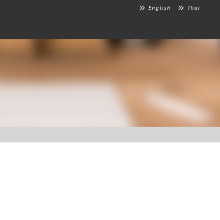
English
Thai