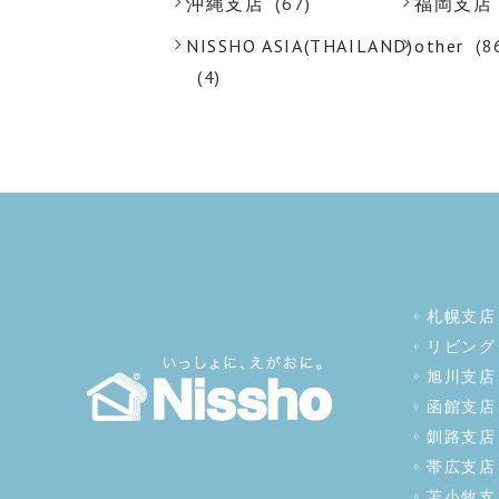
沖縄支店
(67)
福岡支店
NISSHO ASIA(THAILAND)
other
(8
(4)
札幌支店
リビング
旭川支店
函館支店
釧路支店
帯広支店
苫小牧支