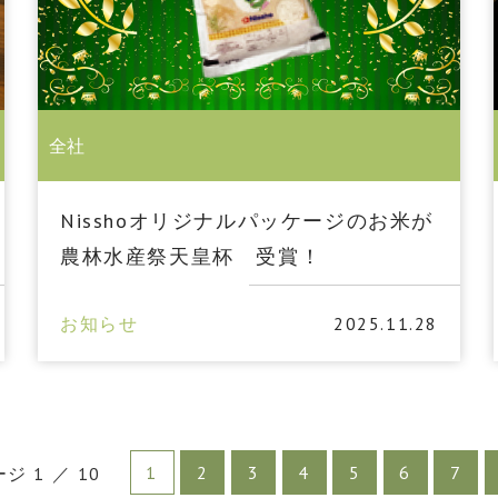
全社
Nisshoオリジナルパッケージのお米が
農林水産祭天皇杯 受賞！
お知らせ
2025.11.28
1
2
3
4
5
6
7
ジ 1 ／ 10