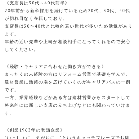
《支店長は30代～40代前半》
20年前から新卒採用を続けているため20代、30代、40代
が切れ目なく在籍しており、
支店長は30〜40代と比較的若い世代が多いため活気があり
ます。
年齢の近い先輩や上司が相談相手になってくれるので安心
してください。
《経験・キャリアに合わせた働き方ができる》
まったくの未経験の方はリフォーム営業で基礎を学んで、
建材営業に活躍の場を広げていくのがキャリアパスの一例
です。
一方、業界経験などがある方は建材営業からスタートして
将来的には新しい支店の立ち上げなどにも関わっていけま
す。
《創業1963年の老舗企業》
“いっしょに、えがおに。”というキャッチフレーズでお馴