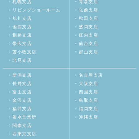
札幌支店
青森支店
リビングショールーム
弘前支店
旭川支店
秋田支店
函館支店
盛岡支店
釧路支店
庄内支店
帯広支店
仙台支店
苫小牧支店
郡山支店
北見支店
新潟支店
名古屋支店
長野支店
大阪支店
富山支店
四国支店
金沢支店
鳥取支店
福井支店
福岡支店
射水営業所
沖縄支店
関東支店
西東京支店