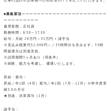
仕事の流れやお客様への対応をOJTで学んでいただきます。
■募集要項
ーーーーーーーーーーーーーーーーーーーーーー
ーーーーーーーーー
雇用形態：正社員
勤務時間：8:30～17:30
給与：月給 24万円～35万円 + 諸手当
※見込み残業代52,000円～／35時間分を含みます。35時
間超過分は別途支給。
※試用期間3ヶ月あり（同条件）
※経験、能力を考慮し、優遇いたします。
昇給・賞与：
昇給／年1回（4月）賞与／年2回（7月・12月）※昨年度実
績5.0カ月分
★別途、決算賞与（2月）
諸手当：