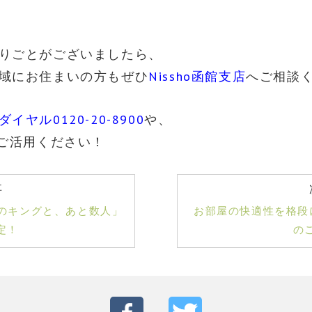
りごとがございましたら、
域にお住まいの方もぜひ
Nissho函館支店
へご相談
イヤル0120-20-8900
や、
ご活用ください！
事
笠のキングと、あと数人」
お部屋の快適性を格段
定！
の