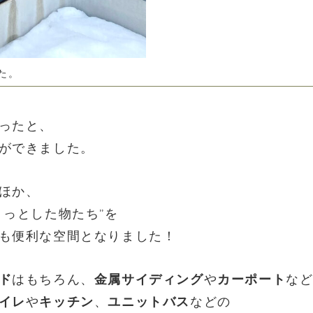
た。
ったと、
ができました。
ほか、
ょっとした物たち”を
も便利な空間となりました！
ド
はもちろん、
金属サイディング
や
カーポート
な
イレ
や
キッチン
、
ユニットバス
などの