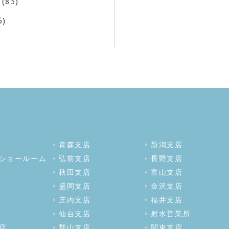
(85)
6)
青森支店
新潟支店
ショールーム
弘前支店
長野支店
秋田支店
富山支店
盛岡支店
金沢支店
庄内支店
福井支店
仙台支店
射水営業所
店
郡山支店
関東支店