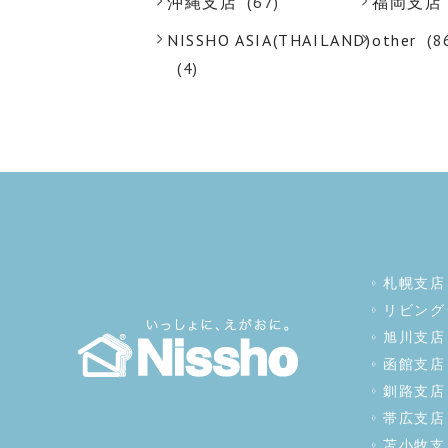
沖縄支店
(67)
福岡支店
NISSHO ASIA(THAILAND)
other
(8
(4)
札幌支店
リビング
旭川支店
函館支店
釧路支店
帯広支店
苫小牧支