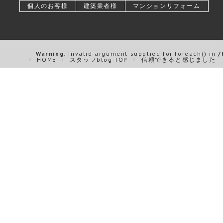
個人のお客様
建築業者様
マンションリフォーム
Warning
: Invalid argument supplied for foreach() in
/
HOME
スタッフblog TOP
信頼できると感じました