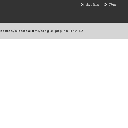
English
Thai
themes/nisshoalumi/single.php
on line
12