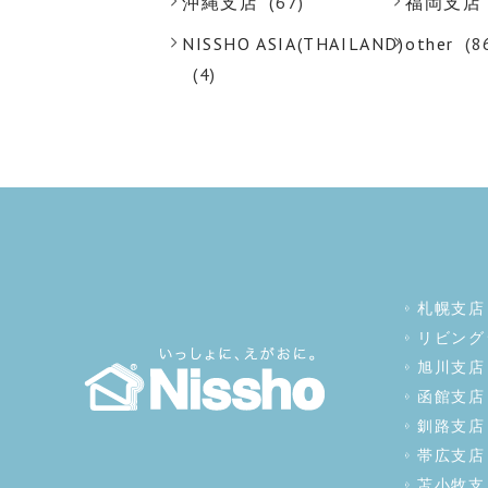
沖縄支店
(67)
福岡支店
NISSHO ASIA(THAILAND)
other
(8
(4)
札幌支店
リビング
旭川支店
函館支店
釧路支店
帯広支店
苫小牧支