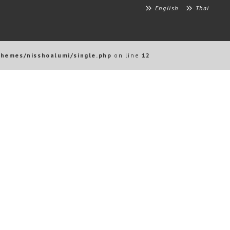
English
Thai
themes/nisshoalumi/single.php
on line
12