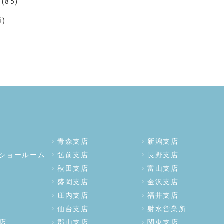
(85)
6)
青森支店
新潟支店
ショールーム
弘前支店
長野支店
秋田支店
富山支店
盛岡支店
金沢支店
庄内支店
福井支店
仙台支店
射水営業所
店
郡山支店
関東支店