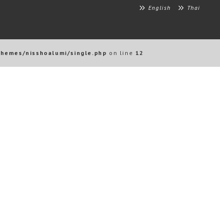
English
Thai
themes/nisshoalumi/single.php
on line
12