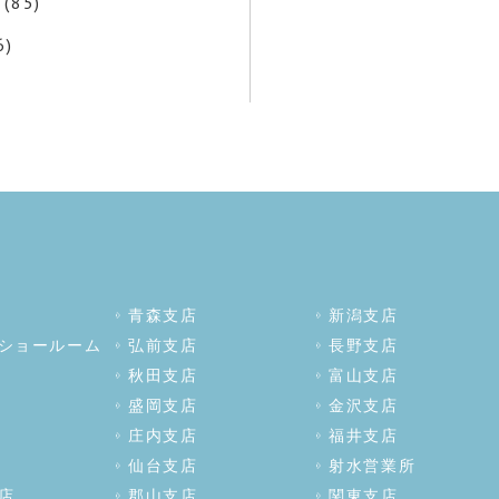
(85)
6)
青森支店
新潟支店
ショールーム
弘前支店
長野支店
秋田支店
富山支店
盛岡支店
金沢支店
庄内支店
福井支店
仙台支店
射水営業所
店
郡山支店
関東支店