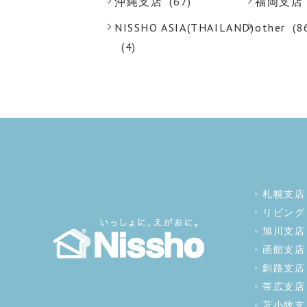
沖縄支店
(67)
福岡支店
NISSHO ASIA(THAILAND)
other
(8
(4)
札幌支店
リビング
旭川支店
函館支店
釧路支店
帯広支店
苫小牧支