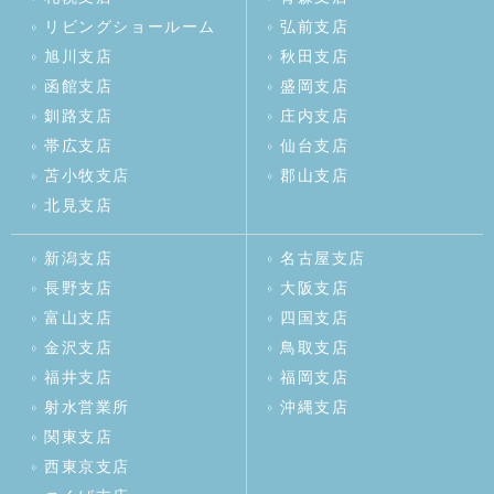
リビングショールーム
弘前支店
旭川支店
秋田支店
函館支店
盛岡支店
釧路支店
庄内支店
帯広支店
仙台支店
苫小牧支店
郡山支店
北見支店
新潟支店
名古屋支店
長野支店
大阪支店
富山支店
四国支店
金沢支店
鳥取支店
福井支店
福岡支店
射水営業所
沖縄支店
関東支店
西東京支店