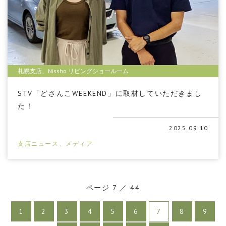
札幌支店、Nissho リビングショールーム
STV「どさんこWEEKEND」に取材していただきまし
た！
2025.09.10
支店ニュース、メディア
ページ 7 ／ 44
1
2
3
4
5
6
7
8
9