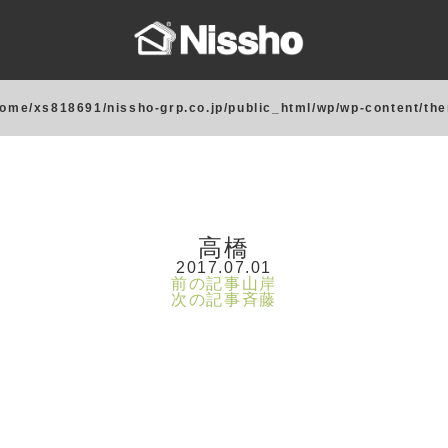
home/xs818691/nissho-grp.co.jp/public_html/wp/wp-content/th
高橋
2017.07.01
前の記事
山岸
次の記事
斉藤