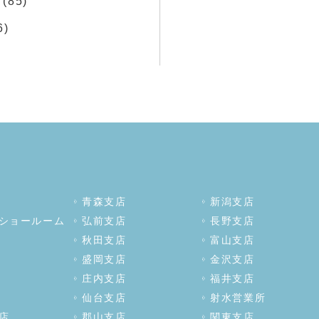
(85)
6)
青森支店
新潟支店
ショールーム
弘前支店
長野支店
秋田支店
富山支店
盛岡支店
金沢支店
庄内支店
福井支店
仙台支店
射水営業所
店
郡山支店
関東支店