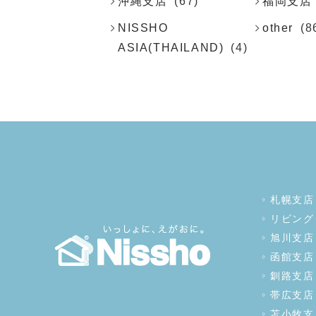
沖縄支店
(67)
福岡支店
NISSHO
other
(8
ASIA(THAILAND)
(4)
札幌支店
リビング
旭川支店
函館支店
釧路支店
帯広支店
苫小牧支