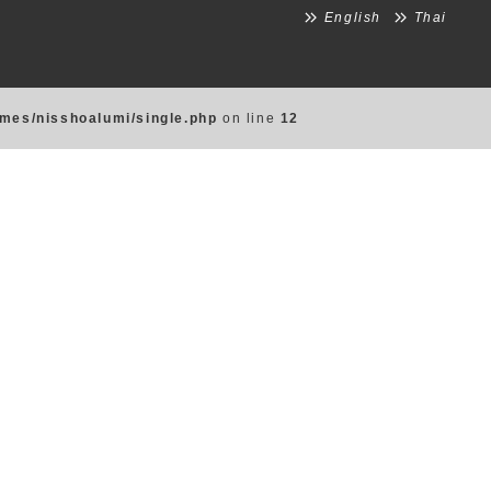
English
Thai
emes/nisshoalumi/single.php
on line
12