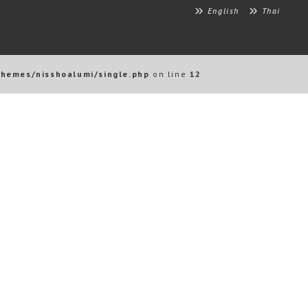
English
Thai
themes/nisshoalumi/single.php
on line
12