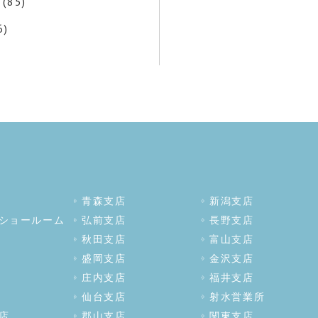
(85)
6)
青森支店
新潟支店
ショールーム
弘前支店
長野支店
秋田支店
富山支店
盛岡支店
金沢支店
庄内支店
福井支店
仙台支店
射水営業所
店
郡山支店
関東支店