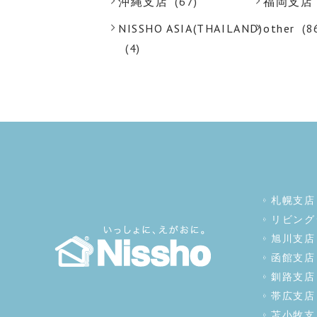
沖縄支店
(67)
福岡支店
NISSHO ASIA(THAILAND)
other
(8
(4)
札幌支店
リビング
旭川支店
函館支店
釧路支店
帯広支店
苫小牧支