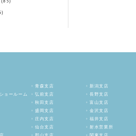
(85)
6)
青森支店
新潟支店
ショールーム
弘前支店
長野支店
秋田支店
富山支店
盛岡支店
金沢支店
庄内支店
福井支店
仙台支店
射水営業所
店
郡山支店
関東支店