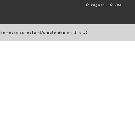
English
Thai
themes/nisshoalumi/single.php
on line
12