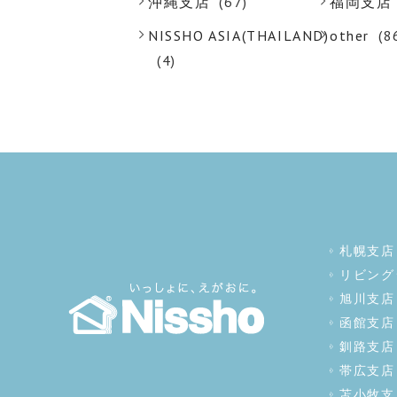
沖縄支店
(67)
福岡支店
NISSHO ASIA(THAILAND)
other
(8
(4)
札幌支店
リビング
旭川支店
函館支店
釧路支店
帯広支店
苫小牧支