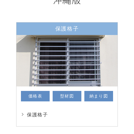
保護格子
価格表
型材図
納まり図
保護格子