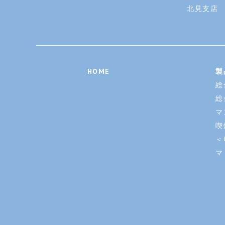
北見支店
HOME
製
総
総
マ
喫
＜
マ