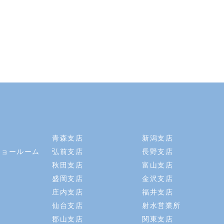
青森支店
新潟支店
ショールーム
弘前支店
長野支店
秋田支店
富山支店
盛岡支店
金沢支店
庄内支店
福井支店
仙台支店
射水営業所
店
郡山支店
関東支店