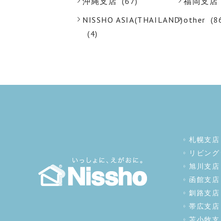
沖縄支店
(67)
福岡支店
NISSHO ASIA(THAILAND)
other
(8
(4)
札幌支店
リビング
旭川支店
函館支店
釧路支店
帯広支店
苫小牧支