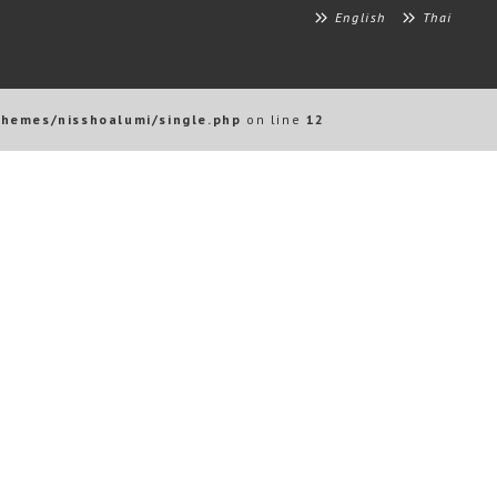
English
Thai
themes/nisshoalumi/single.php
on line
12