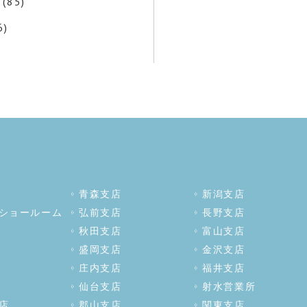
(85)
6)
青森支店
新潟支店
ショールーム
弘前支店
長野支店
秋田支店
富山支店
盛岡支店
金沢支店
庄内支店
福井支店
仙台支店
射水営業所
店
郡山支店
関東支店